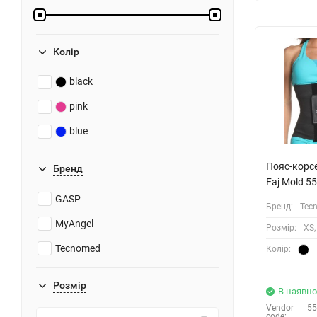
Колiр
black
pink
blue
Пояс-корс
Бренд
Faj Mold 5
GASP
Бренд:
Tec
MyAngel
Розмiр:
XS,
Tecnomed
Колiр:
Розмiр
В наявно
Vendor
55
code: