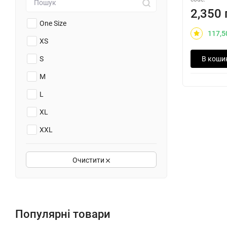
2,350 
One Size
117,5
XS
В коши
S
M
L
XL
XXL
XXXL
Очистити
Популярні товари