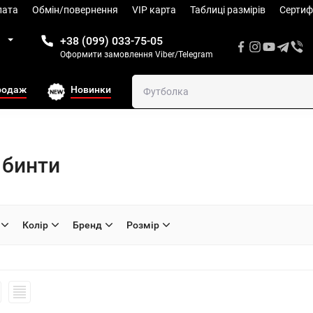
лата
Обмін/повернення
VIP карта
Таблиці размiрів
Сертиф
1
+38 (099) 033-75-05
Оформити замовлення Viber/Telegram
родаж
Новинки
 бинти
Колiр
Бренд
Розмiр