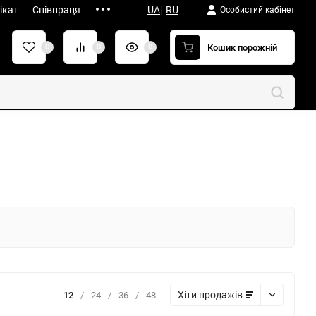
ікат
Співпраця
UA
|
RU
Особистий кабінет
Кошик порожній
0
0
0
Хіти продажів
12
/
24
/
36
/
48