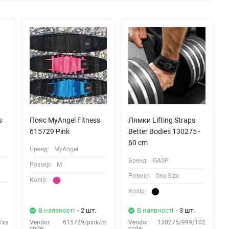
s
Пояс MyAngel Fitness
Лямки Lifting Straps
615729 Pink
Better Bodies 130275 -
60 cm
Бренд:
MyAngel
Бренд:
GASP
Розмiр:
M
Розмiр:
One Size
Колiр:
Колiр:
В наявності
- 2 шт.
В наявності
- 3 шт.
/xs
Vendor
615729/pink/m
Vendor
130275/999/102
code:
code: