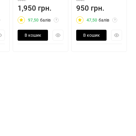
1,950 грн.
950 грн.
97,50
балів
47,50
балів
?
?
В кошик
В кошик