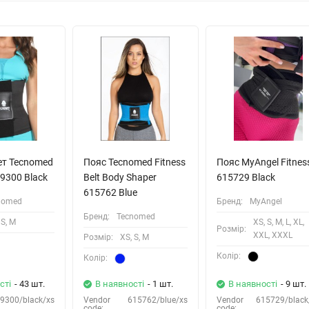
ет Tecnomed
Пояс Tecnomed Fitness
Пояс MyAngel Fitnes
59300 Black
Belt Body Shaper
615729 Black
615762 Blue
nomed
Бренд:
MyAngel
Бренд:
Tecnomed
 S, M
XS, S, M, L, XL,
Розмiр:
XXL, XXXL
Розмiр:
XS, S, M
Колiр:
Колiр:
сті
- 43 шт.
В наявності
- 1 шт.
В наявності
- 9 шт.
9300/black/xs
Vendor
615762/blue/xs
Vendor
615729/black
code:
code: