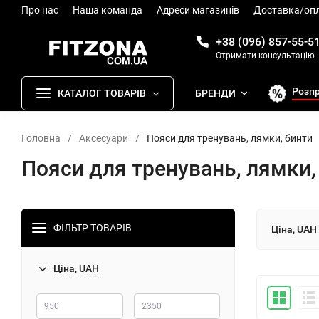
Про нас
Наша команда
Адреси магазинів
Доставка/оп
+38 (096) 857-55-5
Отримати консультацію
Розп
КАТАЛОГ ТОВАРІВ
БРЕНДИ
Головна
/
Аксесуари
/
Пояси для тренувань, лямки, бинти
Пояси для тренувань, лямки,
ФІЛЬТР ТОВАРІВ
Ціна, UAH
Ціна, UAH