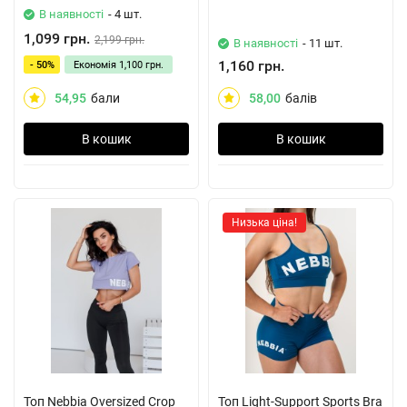
В наявності
- 4 шт.
1,099 грн.
2,199 грн.
В наявності
- 11 шт.
1,160 грн.
- 50%
Економія
1,100 грн.
54,95
бали
58,00
балів
В кошик
В кошик
Низька ціна!
Топ Nebbia Oversized Crop
Топ Light-Support Sports Bra