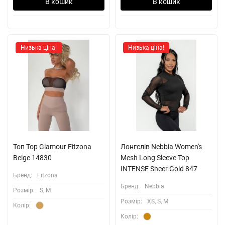
В кошик
В кошик
Низька ціна!
Низька ціна!
Топ Top Glamour Fitzona
Лонгслів Nebbia Women's
Beige 14830
Mesh Long Sleeve Top
INTENSE Sheer Gold 847
Бренд:
Fitzona
Бренд:
Nebbia
Розмiр:
S, M
Розмiр:
XS, S, M
Колiр:
Колiр: