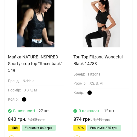
Майка NATURE-INSPIRED
Топ Top Fitzona Wondeful
Sporty crop top “Racer back”
Black 14783
549
Бренд:
Fitzona
Бренд:
Nebbia
Розмiр:
XS, S, M
Розмiр:
XS, S, M
Колiр:
Колiр:
В наявності
- 27 шт.
В наявності
- 12 шт.
840 грн.
874 грн.
1,680 грн.
1,749 грн.
- 50%
Економія
840 грн.
- 50%
Економія
875 грн.