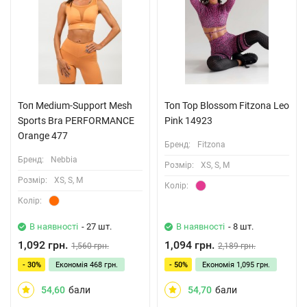
Топ Medium-Support Mesh
Топ Top Blossom Fitzona Leo
Sports Bra PERFORMANCE
Pink 14923
Orange 477
Бренд:
Fitzona
Бренд:
Nebbia
Розмiр:
XS, S, M
Розмiр:
XS, S, M
Колiр:
Колiр:
В наявності
- 27 шт.
В наявності
- 8 шт.
1,092 грн.
1,094 грн.
1,560 грн.
2,189 грн.
- 30%
Економія
468 грн.
- 50%
Економія
1,095 грн.
54,60
бали
54,70
бали