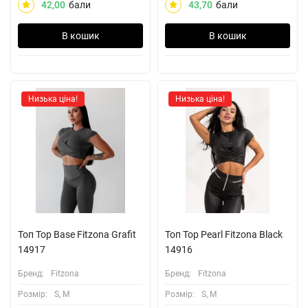
42,00
бали
43,70
бали
В кошик
В кошик
Низька ціна!
Низька ціна!
Топ Top Base Fitzona Grafit
Топ Top Pearl Fitzona Black
14917
14916
Бренд:
Fitzona
Бренд:
Fitzona
Розмiр:
S, M
Розмiр:
S, M