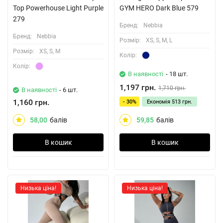
Top Powerhouse Light Purple
GYM HERO Dark Blue 579
279
Бренд:
Nebbia
Бренд:
Nebbia
Розмiр:
XS, S, M, L
Розмiр:
XS, S, M
Колiр:
Колiр:
В наявності
- 18 шт.
1,197 грн.
1,710 грн.
В наявності
- 6 шт.
1,160 грн.
- 30%
Економія
513 грн.
58,00
балів
59,85
балів
В кошик
В кошик
Низька ціна!
Низька ціна!