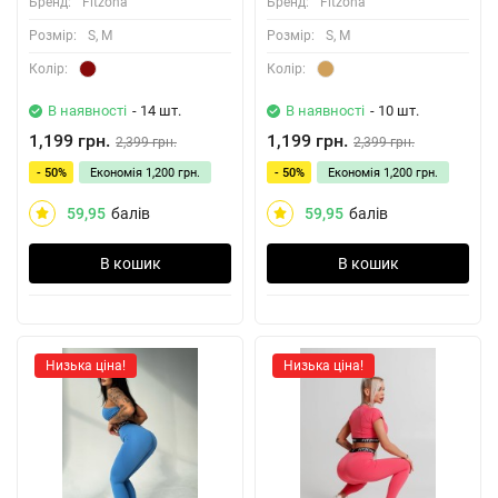
Бренд:
Fitzona
Бренд:
Fitzona
Розмiр:
S, M
Розмiр:
S, M
Колiр:
Колiр:
В наявності
- 14 шт.
В наявності
- 10 шт.
1,199 грн.
1,199 грн.
2,399 грн.
2,399 грн.
- 50%
Економія
1,200 грн.
- 50%
Економія
1,200 грн.
59,95
балів
59,95
балів
В кошик
В кошик
Низька ціна!
Низька ціна!