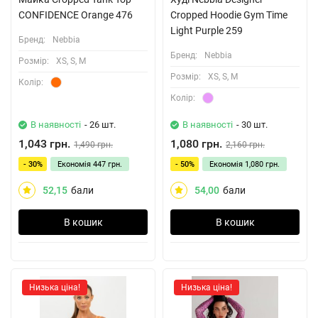
CONFIDENCE Orange 476
Cropped Hoodie Gym Time
Light Purple 259
Бренд:
Nebbia
Бренд:
Nebbia
Розмiр:
XS, S, M
Розмiр:
XS, S, M
Колiр:
Колiр:
В наявності
- 26 шт.
В наявності
- 30 шт.
1,043 грн.
1,080 грн.
1,490 грн.
2,160 грн.
- 30%
Економія
447 грн.
- 50%
Економія
1,080 грн.
52,15
бали
54,00
бали
В кошик
В кошик
Низька ціна!
Низька ціна!