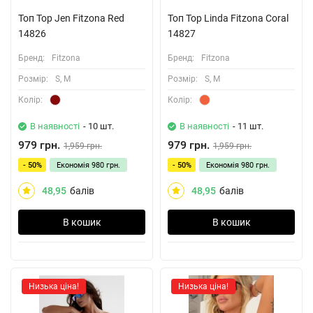
Топ Top Jen Fitzona Red
Топ Top Linda Fitzona Coral
14826
14827
Бренд:
Fitzona
Бренд:
Fitzona
Розмiр:
S, M
Розмiр:
S, M
Колiр:
Колiр:
В наявності
- 10 шт.
В наявності
- 11 шт.
979 грн.
979 грн.
1,959 грн.
1,959 грн.
- 50%
Економія
980 грн.
- 50%
Економія
980 грн.
48,95
балів
48,95
балів
В кошик
В кошик
Низька ціна!
Низька ціна!