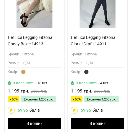
Легінси Legging Fitzona
Легінси Legging Fitzona
Goody Beige 14913
Glorial Grafit 14911
Бренд:
Fitzona
Бренд:
Fitzona
Розмiр:
S, M
Розмiр:
S, M
Колiр:
Колiр:
В наявності
- 13 шт.
В наявності
- 4 шт.
1,199 грн.
1,199 грн.
2,399 грн.
2,399 грн.
- 50%
Економія
1,200 грн.
- 50%
Економія
1,200 грн.
59,95
балів
59,95
балів
В кошик
В кошик