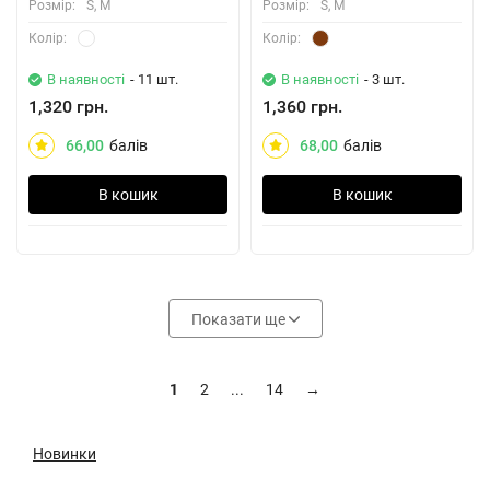
Розмiр:
S, M
Розмiр:
S, M
Колiр:
Колiр:
В наявності
- 11 шт.
В наявності
- 3 шт.
1,320 грн.
1,360 грн.
66,00
балів
68,00
балів
В кошик
В кошик
Показати ще
1
2
...
14
→
Новинки