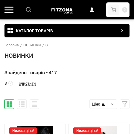
0
КАТАЛОГ ТОВАРІВ
Головна
/
НОВИНКИ
/
S
НОВИНКИ
Знайдено товарів - 417
очистити
S
Ціна
Низька ціна!
Низька ціна!