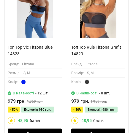
Топ Top Vic Fitzona Blue
Топ Top Rule Fitzona Grafit
14828
14829
Бренд:
Fitzona
Бренд:
Fitzona
Розмiр:
S, M
Розмiр:
S, M
Колiр:
Колiр:
В наявності
- 12 шт.
В наявності
- 8 шт.
979 грн.
979 грн.
1,959 грн.
1,959 грн.
- 50%
Економія
980 грн.
- 50%
Економія
980 грн.
48,95
балів
48,95
балів