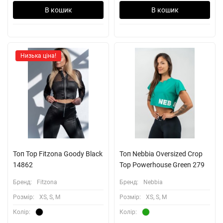
В кошик
В кошик
Низька ціна!
Топ Top Fitzona Goody Black
Топ Nebbia Oversized Crop
14862
Top Powerhouse Green 279
Бренд:
Fitzona
Бренд:
Nebbia
Розмiр:
XS, S, M
Розмiр:
XS, S, M
Колiр:
Колiр: