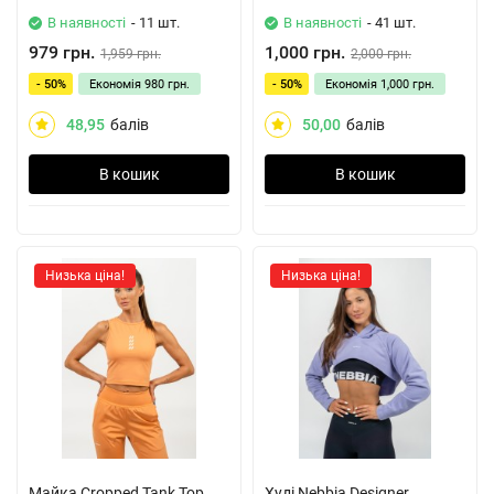
В наявності
- 11 шт.
В наявності
- 41 шт.
979 грн.
1,000 грн.
1,959 грн.
2,000 грн.
- 50%
Економія
980 грн.
- 50%
Економія
1,000 грн.
48,95
балів
50,00
балів
В кошик
В кошик
Низька ціна!
Низька ціна!
Майка Cropped Tank Top
Худі Nebbia Designer