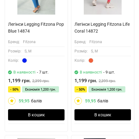
Легінси Legging Fitzona Pop
Легінси Legging Fitzona Life
Blue 14874
Coral 14872
Бренд:
Fitzona
Бренд:
Fitzona
Розмiр:
S, M
Розмiр:
S, M
Колiр:
Колiр:
В наявності
- 7 шт.
В наявності
- 9 шт.
1,199 грн.
1,199 грн.
2,399 грн.
2,399 грн.
- 50%
Економія
1,200 грн.
- 50%
Економія
1,200 грн.
59,95
балів
59,95
балів
В кошик
В кошик