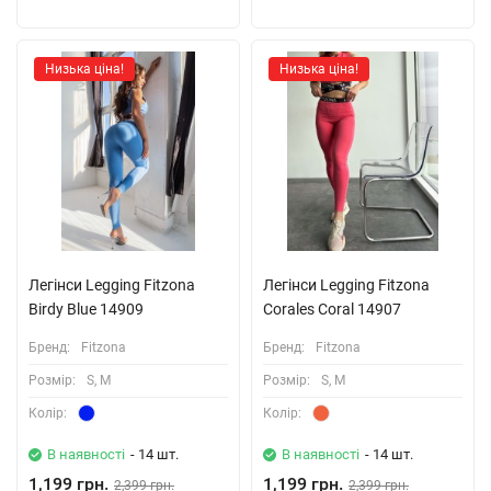
Низька ціна!
Низька ціна!
Легінси Legging Fitzona
Легінси Legging Fitzona
Birdy Blue 14909
Corales Coral 14907
Бренд:
Fitzona
Бренд:
Fitzona
Розмiр:
S, M
Розмiр:
S, M
Колiр:
Колiр:
В наявності
- 14 шт.
В наявності
- 14 шт.
1,199 грн.
1,199 грн.
2,399 грн.
2,399 грн.