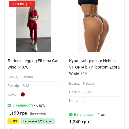
Низька ціна!
Легінси Legging Fitzona Gal
Купальні трусики Nebbia
Wine 14870
VITORIA bikini bottom Zebra
White 744
Бренд:
Fitzona
Бренд:
Nebbia
Розмiр:
S, M
Розмiр:
S, M
Колiр:
Колiр:
В наявності
- 6 шт.
1,199 грн.
2,399 грн.
В наявності
- 1 шт.
1,240 грн.
- 50%
Економія
1,200 грн.