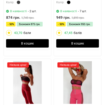
Колiр:
Колiр:
В наявності
- 2 шт.
В наявності
- 7 шт.
874 грн.
949 грн.
1,749 грн.
1,899 грн.
- 50%
Економія
875 грн.
- 50%
Економія
950 грн.
43,70
бали
47,45
балів
В кошик
В кошик
Низька ціна!
Низька ціна!