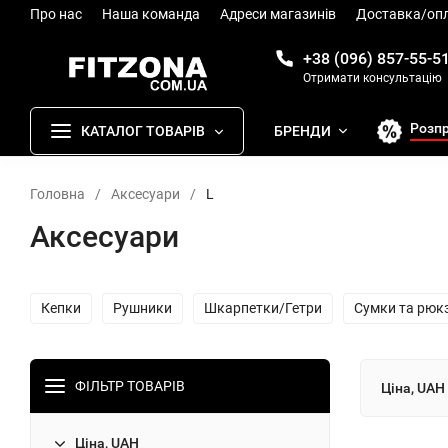
Про нас
Наша команда
Адреси магазинів
Доставка/оп
+38 (096) 857-55-5
Отримати консультацію
Розп
КАТАЛОГ ТОВАРІВ
БРЕНДИ
Головна
/
Аксесуари
/
L
Аксесуари
Кепки
Рушники
Шкарпетки/Гетри
Сумки та рюк
ФІЛЬТР ТОВАРІВ
Ціна, UAH
Ціна, UAH