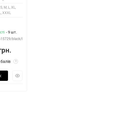
S, M, L, XL,
, XXXL
сті
- 9 шт.
615729/black/l
грн.
балів
?
к