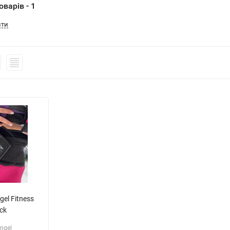
варів - 1
ити
el Fitness
ck
ngel