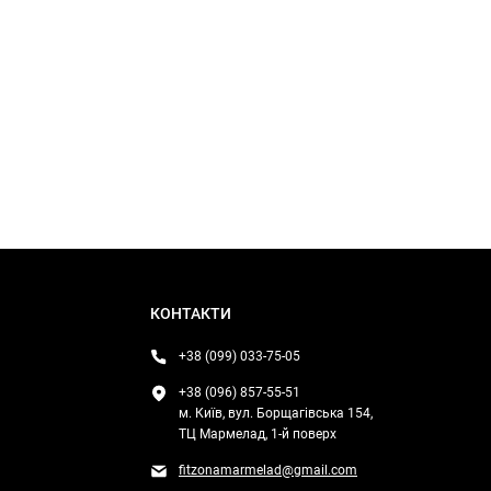
КОНТАКТИ
+38 (099) 033-75-05
+38 (096) 857-55-51
м. Київ, вул. Борщагівська 154,
ТЦ Мармелад, 1-й поверх
fitzonamarmelad@gmail.com