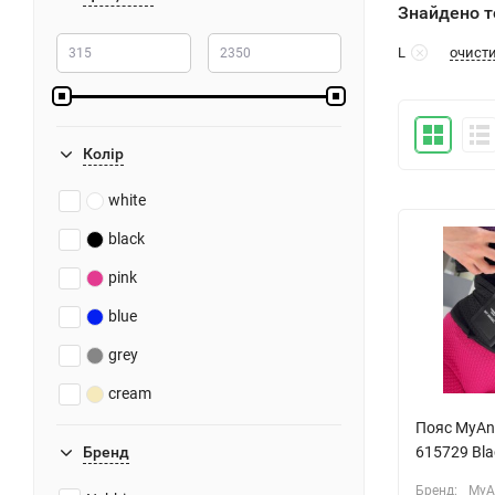
Знайдено то
очист
L
Колiр
white
black
pink
blue
grey
cream
Пояс MyAng
615729 Bla
Бренд
Бренд:
MyA