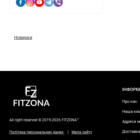
Новинки
ІНФОРМ
Про нас
Наша ко
All right reserved © 2019-2026 FITZONA™
Адреси м
Доставка
|
Політика персональних даних
Мапа сайту