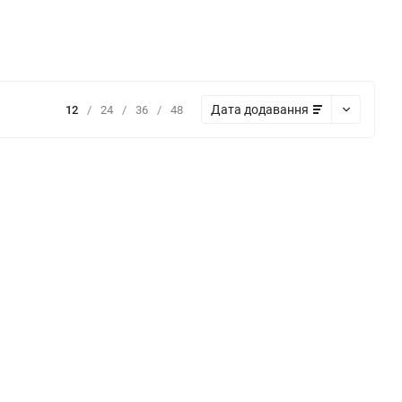
Дата додавання
12
/
24
/
36
/
48