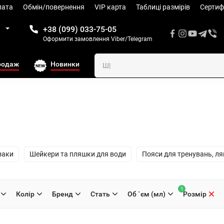
лата
Обмін/повернення
VIP карта
Таблиці размiрів
Сертиф
1
+38 (099) 033-75-05
Оформити замовлення Viber/Telegram
родаж
Новинки
заки
Шейкери та пляшки для води
Пояси для тренувань, ля
1
Колiр
Бренд
Стать
Об `єм (мл)
Розмiр