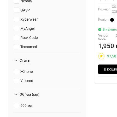
Nebbia
XS, 
Розмiр:
GASP
XXL
Ryderwear
Колiр:
MyAngel
В наявно
Vendor
Rock Code
code:
1,950 
Tecnomed
97,50
Стать
В коши
Жіноче
Унісекс
Об `єм (мл)
600 мл