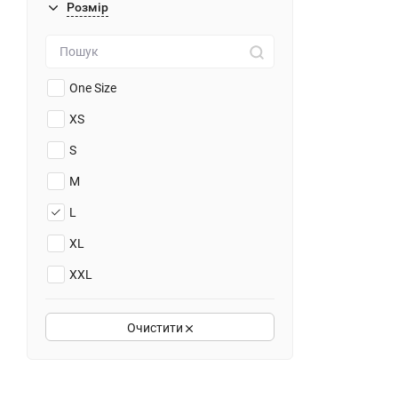
Розмiр
One Size
XS
S
M
L
XL
XXL
XXXL
Очистити