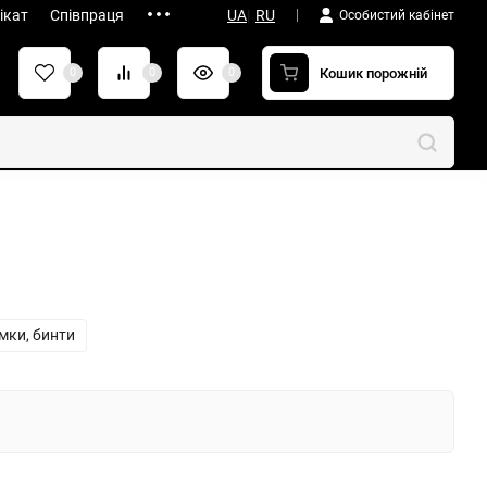
ікат
Співпраця
UA
|
RU
Особистий кабінет
Кошик порожній
0
0
0
мки, бинти