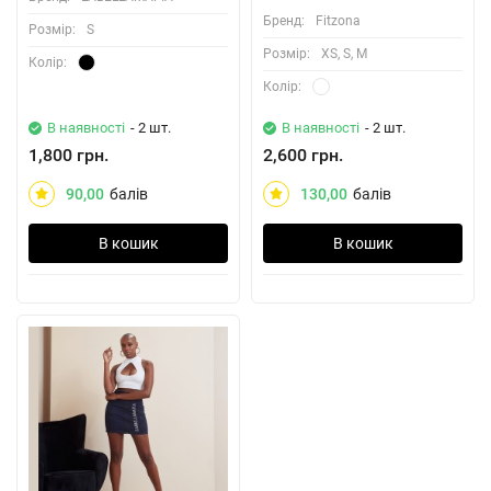
Бренд:
Fitzona
Розмiр:
S
Розмiр:
XS, S, M
Колiр:
Колiр:
В наявності
- 2 шт.
В наявності
- 2 шт.
1,800 грн.
2,600 грн.
90,00
балів
130,00
балів
В кошик
В кошик