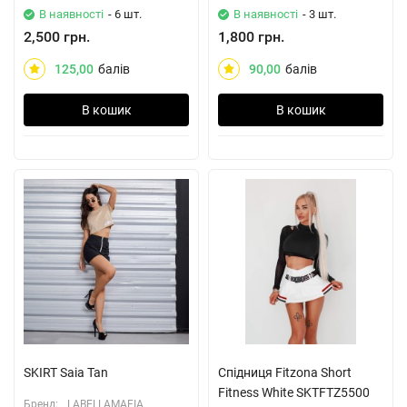
В наявності
- 6 шт.
В наявності
- 3 шт.
2,500 грн.
1,800 грн.
125,00
балів
90,00
балів
В кошик
В кошик
SKIRT Saia Tan
Спідниця Fitzona Short
Fitness White SKTFTZ5500
Бренд:
LABELLAMAFIA