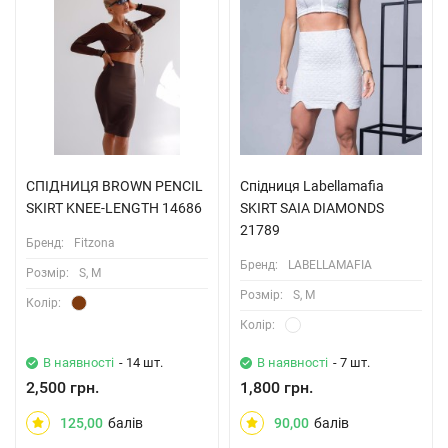
СПІДНИЦЯ BROWN PENCIL
Спідниця Labellamafia
SKIRT KNEE-LENGTH 14686
SKIRT SAIA DIAMONDS
21789
Бренд:
Fitzona
Бренд:
LABELLAMAFIA
Розмiр:
S, M
Розмiр:
S, M
Колiр:
Колiр:
В наявності
- 14 шт.
В наявності
- 7 шт.
2,500 грн.
1,800 грн.
125,00
балів
90,00
балів