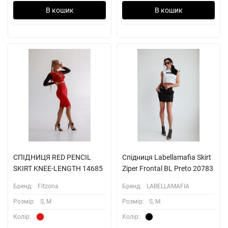
В кошик
В кошик
СПІДНИЦЯ RED PENCIL
Спідниця Labellamafia Skirt
SKIRT KNEE-LENGTH 14685
Ziper Frontal BL Preto 20783
Бренд:
Fitzona
Бренд:
LABELLAMAFIA
Розмiр:
S, M
Розмiр:
S, M
Колiр:
Колiр: