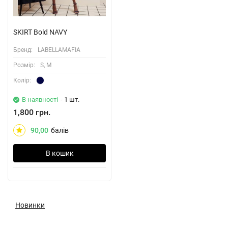
SKIRT Bold NAVY
Бренд:
LABELLAMAFIA
Розмiр:
S, M
Колiр:
В наявності
- 1 шт.
1,800 грн.
90,00
балів
В кошик
Новинки