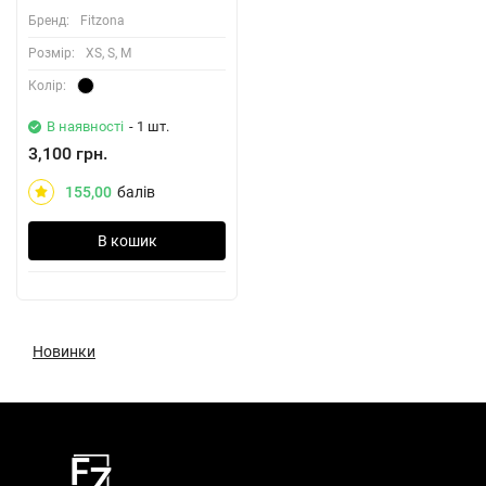
Бренд:
Fitzona
Розмiр:
XS, S, M
Колiр:
В наявності
- 1 шт.
3,100 грн.
155,00
балів
В кошик
Новинки